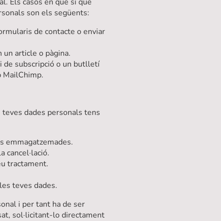
al. Els casos en que sí que
rsonals son els següents:
formularis de contacte o enviar
 un article o pàgina.
i de subscripció o un butlletí
b MailChimp.
es teves dades personals tens
dades emmagatzemades.
a cancel·lació.
seu tractament.
e les teves dades.
onal i per tant ha de ser
at, sol·licitant-lo directament