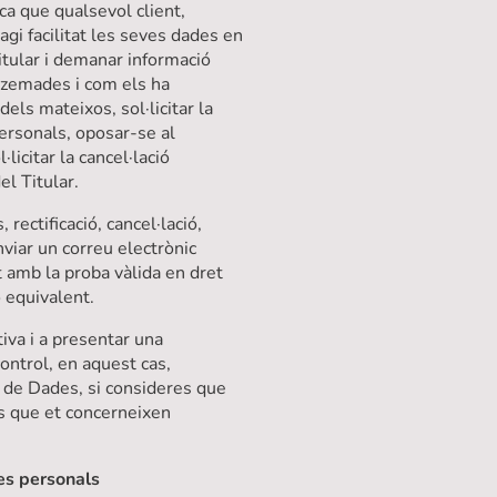
ica que qualsevol client,
agi facilitat les seves dades en
itular i demanar informació
zemades i com els ha
ó dels mateixos, sol·licitar la
personals, oposar-se al
·licitar la cancel·lació
el Titular.
 rectificació, cancel·lació,
nviar un correu electrònic
 amb la proba vàlida en dret
 equivalent.
tiva i a presentar una
control, en aquest cas,
 de Dades, si consideres que
s que et concerneixen
es personals