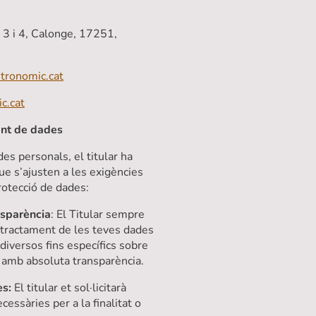
s 3 i 4, Calonge, 17251,
tronomic.cat
c.cat
ment de dades
es personals, el titular ha
que s’ajusten a les exigències
otecció de dades:
ansparència
: El Titular sempre
 tractament de les teves dades
diversos fins específics sobre
 amb absoluta transparència.
es:
El titular et sol·licitarà
ssàries per a la finalitat o