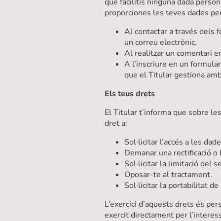
que facilitis ninguna dada person
proporciones les teves dades pe
Al contactar a través dels 
un correu electrònic.
Al realitzar un comentari en
A l’inscriure en un formular
que el Titular gestiona am
Els teus drets
El Titular t’informa que sobre l
dret a:
Sol·licitar l’accés a les 
Demanar una rectificació o l
Sol·licitar la limitació del 
Oposar-te al tractament.
Sol·licitar la portabilitat d
L’exercici d’aquests drets és pers
exercit directament per l’interess