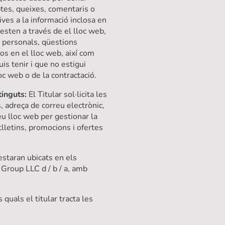
tes, queixes, comentaris o
ives a la informació inclosa en
resten a través de el lloc web,
 personals, qüestions
sos en el lloc web, així com
is tenir i que no estigui
oc web o de la contractació.
tinguts:
El Titular sol·licita les
 adreça de correu electrònic,
eu lloc web per gestionar la
tlletins, promocions i ofertes
 estaran ubicats en els
Group LLC d / b / a, amb
s quals el titular tracta les