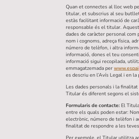
Quan et connectes al lloc web pe
titular, et subscrius al seu butlle
estàs facilitant informació de car
responsable és el titular. Aquest
dades de caràcter personal com p
nom i cognoms, adreça física, adr
número de telèfon, i altra informa
informació, dones el teu consent
informació sigui recopilada, utili
emmagatzemada per
www.espaig
es descriu en l’Avís Legal i en la 
Les dades personals i la finalitat
Titular és diferent segons el sis
Formularis de contacte:
El Titul
entre els quals poden estar: No
electrònic, número de telèfon i 
finalitat de respondre a les teve
Per exemple, el Titular utilitza