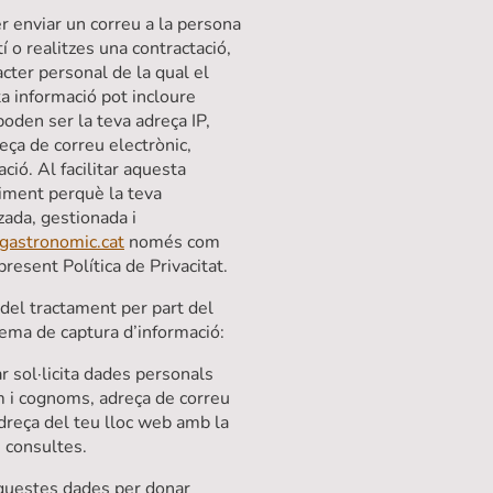
r enviar un correu a la persona
tí o realitzes una contractació,
àcter personal de la qual el
a informació pot incloure
oden ser la teva adreça IP,
eça de correu electrònic,
ció. Al facilitar aquesta
iment perquè la teva
tzada, gestionada i
astronomic.cat
només com
present Política de Privacitat.
 del tractament per part del
tema de captura d’informació:
ar sol·licita dades personals
m i cognoms, adreça de correu
adreça del teu lloc web amb la
s consultes.
 aquestes dades per donar