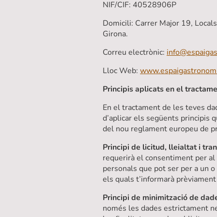
NIF/CIF: 40528906P
Domicili: Carrer Major 19, Local
Girona.
Correu electrònic:
info@espaigas
Lloc Web:
www.espaigastronomi
Principis aplicats en el tracta
En el tractament de les teves dad
d’aplicar els següents principis 
del nou reglament europeu de pr
Principi de licitud, lleialtat i tr
requerirà el consentiment per al
personals que pot ser per a un o 
els quals t’informarà prèviament
Principi de minimització de dad
només les dades estrictament nece